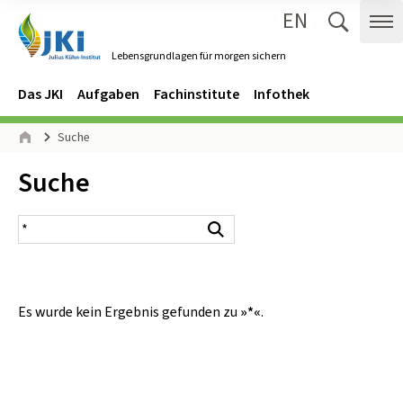
EN
Zum Inhalt springen
Zur Hauptnavigation springen
Suche 
Me
Lebensgrundlagen für morgen sichern
Gehe zur Startseite des Lebensgrundlagen für morgen sichern.
Navigation
Hauptmenü
Das JKI
Aufgaben
Fachinstitute
Infothek
Seitenpfad
Suche
Start
Inhalt:
Suche
Suchergebnis
Suchen
Es wurde kein Ergebnis gefunden zu
»*«
.