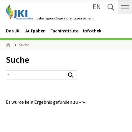
EN
Zum Inhalt springen
Zur Hauptnavigation springen
Suche 
Me
Lebensgrundlagen für morgen sichern
Gehe zur Startseite des Lebensgrundlagen für morgen sichern.
Navigation
Hauptmenü
Das JKI
Aufgaben
Fachinstitute
Infothek
Seitenpfad
Suche
Start
Inhalt:
Suche
Suchergebnis
Suchen
Es wurde kein Ergebnis gefunden zu
»*«
.