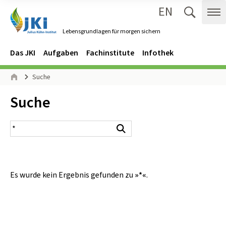
EN
Zum Inhalt springen
Zur Hauptnavigation springen
Suche 
Me
Lebensgrundlagen für morgen sichern
Gehe zur Startseite des Lebensgrundlagen für morgen sichern.
Navigation
Hauptmenü
Das JKI
Aufgaben
Fachinstitute
Infothek
Seitenpfad
Suche
Start
Inhalt:
Suche
Suchergebnis
Suchen
Es wurde kein Ergebnis gefunden zu
»*«
.