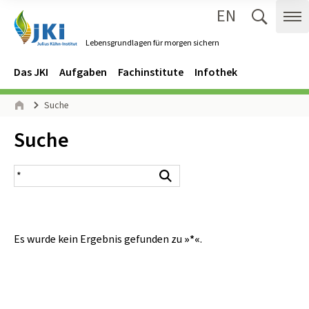
EN
Zum Inhalt springen
Zur Hauptnavigation springen
Suche 
Me
Lebensgrundlagen für morgen sichern
Gehe zur Startseite des Lebensgrundlagen für morgen sichern.
Navigation
Hauptmenü
Das JKI
Aufgaben
Fachinstitute
Infothek
Seitenpfad
Suche
Start
Inhalt:
Suche
Suchergebnis
Suchen
Es wurde kein Ergebnis gefunden zu
»*«
.