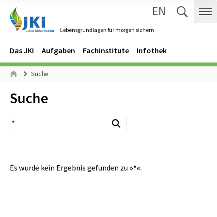
EN
Zum Inhalt springen
Zur Hauptnavigation springen
Suche 
Me
Lebensgrundlagen für morgen sichern
Gehe zur Startseite des Lebensgrundlagen für morgen sichern.
Navigation
Hauptmenü
Das JKI
Aufgaben
Fachinstitute
Infothek
Seitenpfad
Suche
Start
Inhalt:
Suche
Suchergebnis
Suchen
Es wurde kein Ergebnis gefunden zu
»*«
.