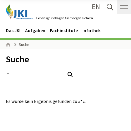
EN
Zum Inhalt springen
Zur Hauptnavigation springen
Suche 
Me
Lebensgrundlagen für morgen sichern
Gehe zur Startseite des Lebensgrundlagen für morgen sichern.
Navigation
Hauptmenü
Das JKI
Aufgaben
Fachinstitute
Infothek
Seitenpfad
Suche
Start
Inhalt:
Suche
Suchergebnis
Suchen
Es wurde kein Ergebnis gefunden zu
»*«
.