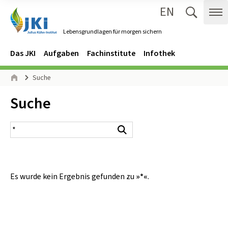
EN
Zum Inhalt springen
Zur Hauptnavigation springen
Suche 
Me
Lebensgrundlagen für morgen sichern
Gehe zur Startseite des Lebensgrundlagen für morgen sichern.
Navigation
Hauptmenü
Das JKI
Aufgaben
Fachinstitute
Infothek
Seitenpfad
Suche
Start
Inhalt:
Suche
Suchergebnis
Suchen
Es wurde kein Ergebnis gefunden zu
»*«
.