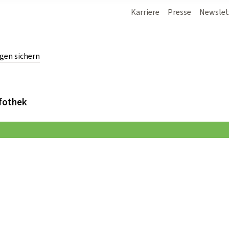
Karriere
Presse
Newslet
gen sichern
chern.
fothek