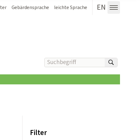
EN
ter
Gebärdensprache
leichte Sprache
Menü au
Suchbegriff(e) eingeben
suchen
Filter