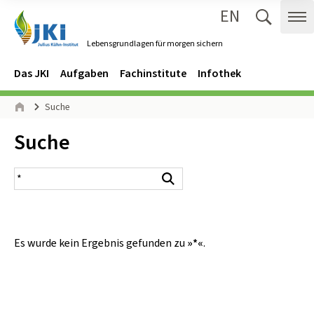
EN
Zum Inhalt springen
Zur Hauptnavigation springen
Suche 
Me
Lebensgrundlagen für morgen sichern
Gehe zur Startseite des Lebensgrundlagen für morgen sichern.
Navigation
Hauptmenü
Das JKI
Aufgaben
Fachinstitute
Infothek
Seitenpfad
Suche
Start
Inhalt:
Suche
Suchergebnis
Suchen
Es wurde kein Ergebnis gefunden zu
»*«
.