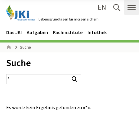
EN
Zum Inhalt springen
Zur Hauptnavigation springen
Suche 
Me
Lebensgrundlagen für morgen sichern
Gehe zur Startseite des Lebensgrundlagen für morgen sichern.
Navigation
Hauptmenü
Das JKI
Aufgaben
Fachinstitute
Infothek
Seitenpfad
Suche
Start
Inhalt:
Suche
Suchergebnis
Suchen
Es wurde kein Ergebnis gefunden zu
»*«
.