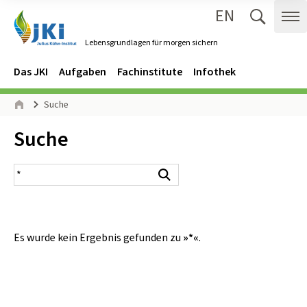
EN
Zum Inhalt springen
Zur Hauptnavigation springen
Suche 
Me
Lebensgrundlagen für morgen sichern
Gehe zur Startseite des Lebensgrundlagen für morgen sichern.
Navigation
Hauptmenü
Das JKI
Aufgaben
Fachinstitute
Infothek
Seitenpfad
Suche
Start
Inhalt:
Suche
Suchergebnis
Suchen
Es wurde kein Ergebnis gefunden zu
»*«
.