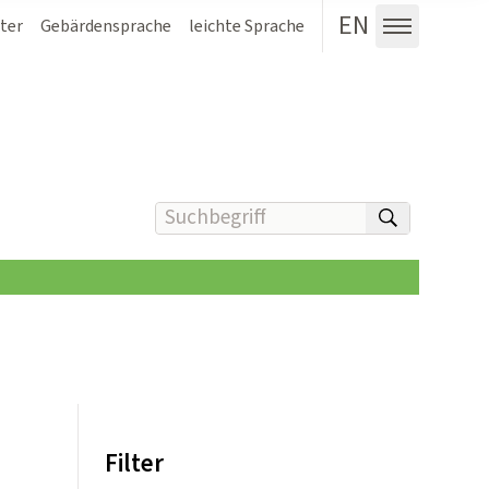
EN
ter
Gebärdensprache
leichte Sprache
Menü au
Suchbegriff(e) eingeben
suchen
Filter