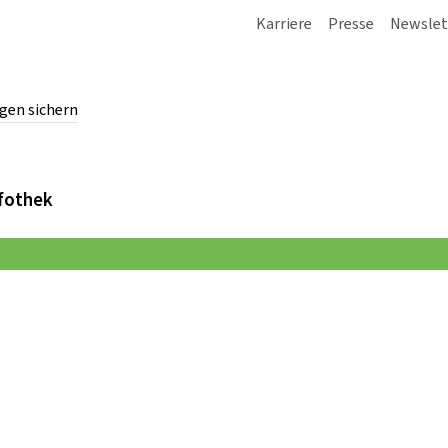
Karriere
Presse
Newslet
gen sichern
chern.
fothek