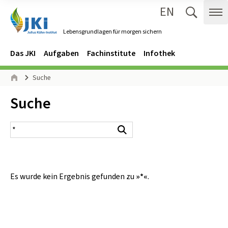
EN
Zum Inhalt springen
Zur Hauptnavigation springen
Suche 
Me
Lebensgrundlagen für morgen sichern
Gehe zur Startseite des Lebensgrundlagen für morgen sichern.
Navigation
Hauptmenü
Das JKI
Aufgaben
Fachinstitute
Infothek
Seitenpfad
Suche
Start
Inhalt:
Suche
Suchergebnis
Suchen
Es wurde kein Ergebnis gefunden zu
»*«
.