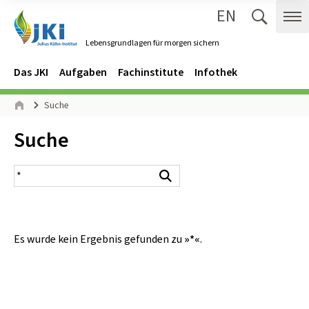
EN
Zum Inhalt springen
Zur Hauptnavigation springen
Suche 
Me
Lebensgrundlagen für morgen sichern
Gehe zur Startseite des Lebensgrundlagen für morgen sichern.
Navigation
Hauptmenü
Das JKI
Aufgaben
Fachinstitute
Infothek
Seitenpfad
Suche
Start
Inhalt:
Suche
Suchergebnis
Suchen
Es wurde kein Ergebnis gefunden zu
»*«
.