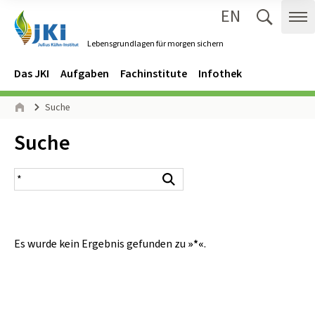
EN
Zum Inhalt springen
Zur Hauptnavigation springen
Suche 
Me
Lebensgrundlagen für morgen sichern
Gehe zur Startseite des Lebensgrundlagen für morgen sichern.
Navigation
Hauptmenü
Das JKI
Aufgaben
Fachinstitute
Infothek
Seitenpfad
Suche
Start
Inhalt:
Suche
Suchergebnis
Suchen
Es wurde kein Ergebnis gefunden zu
»*«
.