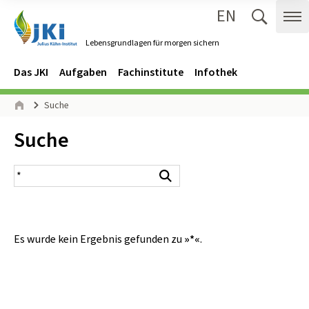
EN
Zum Inhalt springen
Zur Hauptnavigation springen
Suche 
Me
Lebensgrundlagen für morgen sichern
Gehe zur Startseite des Lebensgrundlagen für morgen sichern.
Navigation
Hauptmenü
Das JKI
Aufgaben
Fachinstitute
Infothek
Seitenpfad
Suche
Start
Inhalt:
Suche
Suchergebnis
Suchen
Es wurde kein Ergebnis gefunden zu
»*«
.