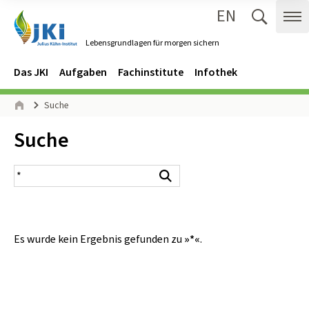
EN
Zum Inhalt springen
Zur Hauptnavigation springen
Suche 
Me
Lebensgrundlagen für morgen sichern
Gehe zur Startseite des Lebensgrundlagen für morgen sichern.
Navigation
Hauptmenü
Das JKI
Aufgaben
Fachinstitute
Infothek
Seitenpfad
Suche
Start
Inhalt:
Suche
Suchergebnis
Suchen
Es wurde kein Ergebnis gefunden zu
»*«
.