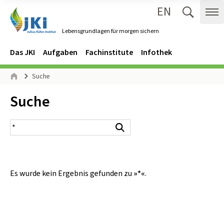
EN
Zum Inhalt springen
Zur Hauptnavigation springen
Suche 
Me
Lebensgrundlagen für morgen sichern
Gehe zur Startseite des Lebensgrundlagen für morgen sichern.
Navigation
Hauptmenü
Das JKI
Aufgaben
Fachinstitute
Infothek
Seitenpfad
Suche
Start
Inhalt:
Suche
Suchergebnis
Suchen
Es wurde kein Ergebnis gefunden zu
»*«
.