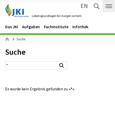
EN
Zum Inhalt springen
Zur Hauptnavigation springen
Suche 
Me
Lebensgrundlagen für morgen sichern
Gehe zur Startseite des Lebensgrundlagen für morgen sichern.
Navigation
Hauptmenü
Das JKI
Aufgaben
Fachinstitute
Infothek
Seitenpfad
Suche
Start
Inhalt:
Suche
Suchergebnis
Suchen
Es wurde kein Ergebnis gefunden zu
»*«
.