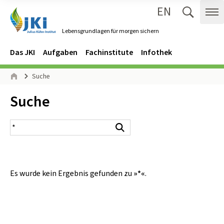
EN
Zum Inhalt springen
Zur Hauptnavigation springen
Suche 
Me
Lebensgrundlagen für morgen sichern
Gehe zur Startseite des Lebensgrundlagen für morgen sichern.
Navigation
Hauptmenü
Das JKI
Aufgaben
Fachinstitute
Infothek
Seitenpfad
Suche
Start
Inhalt:
Suche
Suchergebnis
Suchen
Es wurde kein Ergebnis gefunden zu
»*«
.