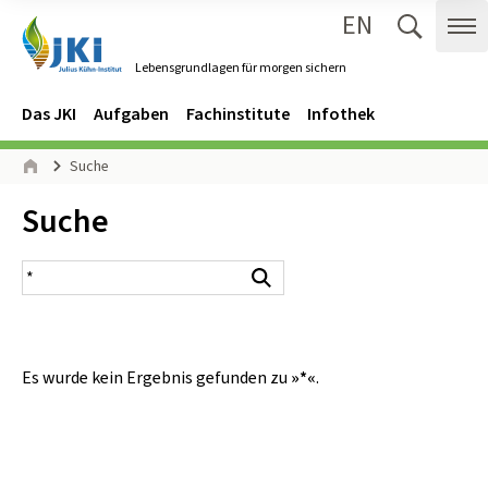
EN
Zum Inhalt springen
Zur Hauptnavigation springen
Suche 
Me
Lebensgrundlagen für morgen sichern
Gehe zur Startseite des Lebensgrundlagen für morgen sichern.
Navigation
Hauptmenü
Das JKI
Aufgaben
Fachinstitute
Infothek
Seitenpfad
Suche
Start
Inhalt:
Suche
Suchergebnis
Suchen
Es wurde kein Ergebnis gefunden zu
»*«
.