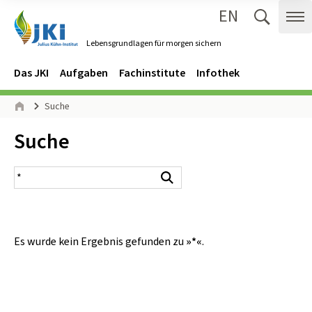
EN
Zum Inhalt springen
Zur Hauptnavigation springen
Suche 
Me
Lebensgrundlagen für morgen sichern
Gehe zur Startseite des Lebensgrundlagen für morgen sichern.
Navigation
Hauptmenü
Das JKI
Aufgaben
Fachinstitute
Infothek
Seitenpfad
Suche
Start
Inhalt:
Suche
Suchergebnis
Suchen
Es wurde kein Ergebnis gefunden zu
»*«
.