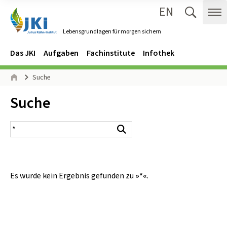
EN
Zum Inhalt springen
Zur Hauptnavigation springen
Suche 
Me
Lebensgrundlagen für morgen sichern
Gehe zur Startseite des Lebensgrundlagen für morgen sichern.
Navigation
Hauptmenü
Das JKI
Aufgaben
Fachinstitute
Infothek
Seitenpfad
Suche
Start
Inhalt:
Suche
Suchergebnis
Suchen
Es wurde kein Ergebnis gefunden zu
»*«
.