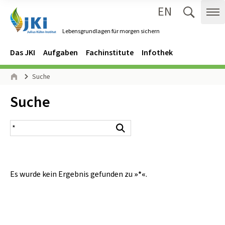
EN
Zum Inhalt springen
Zur Hauptnavigation springen
Suche 
Me
Lebensgrundlagen für morgen sichern
Gehe zur Startseite des Lebensgrundlagen für morgen sichern.
Navigation
Hauptmenü
Das JKI
Aufgaben
Fachinstitute
Infothek
Seitenpfad
Suche
Start
Inhalt:
Suche
Suchergebnis
Suchen
Es wurde kein Ergebnis gefunden zu
»*«
.