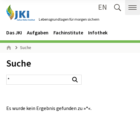
EN
Zum Inhalt springen
Zur Hauptnavigation springen
Suche 
Me
Lebensgrundlagen für morgen sichern
Gehe zur Startseite des Lebensgrundlagen für morgen sichern.
Navigation
Hauptmenü
Das JKI
Aufgaben
Fachinstitute
Infothek
Seitenpfad
Suche
Start
Inhalt:
Suche
Suchergebnis
Suchen
Es wurde kein Ergebnis gefunden zu
»*«
.