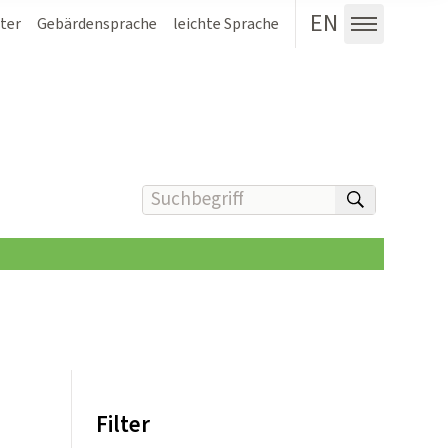
EN
ter
Gebärdensprache
leichte Sprache
Menü au
Suchbegriff(e) eingeben
suchen
Filter