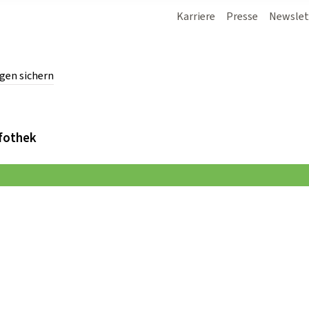
Karriere
Presse
Newslet
gen sichern
chern.
fothek