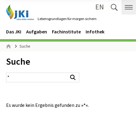
EN
Zum Inhalt springen
Zur Hauptnavigation springen
Suche 
Me
Lebensgrundlagen für morgen sichern
Gehe zur Startseite des Lebensgrundlagen für morgen sichern.
Navigation
Hauptmenü
Das JKI
Aufgaben
Fachinstitute
Infothek
Seitenpfad
Suche
Start
Inhalt:
Suche
Suchergebnis
Suchen
Es wurde kein Ergebnis gefunden zu
»*«
.