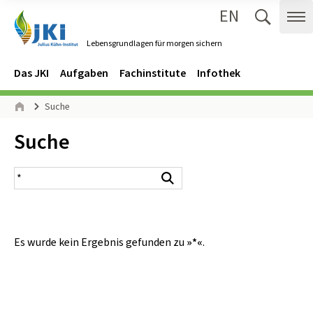
EN
Zum Inhalt springen
Zur Hauptnavigation springen
Suche 
Me
Lebensgrundlagen für morgen sichern
Gehe zur Startseite des Lebensgrundlagen für morgen sichern.
Navigation
Hauptmenü
Das JKI
Aufgaben
Fachinstitute
Infothek
Seitenpfad
Suche
Start
Inhalt:
Suche
Suchergebnis
Suchen
Es wurde kein Ergebnis gefunden zu
»*«
.