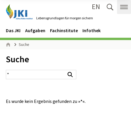
EN
Zum Inhalt springen
Zur Hauptnavigation springen
Suche 
Me
Lebensgrundlagen für morgen sichern
Gehe zur Startseite des Lebensgrundlagen für morgen sichern.
Navigation
Hauptmenü
Das JKI
Aufgaben
Fachinstitute
Infothek
Seitenpfad
Suche
Start
Inhalt:
Suche
Suchergebnis
Suchen
Es wurde kein Ergebnis gefunden zu
»*«
.