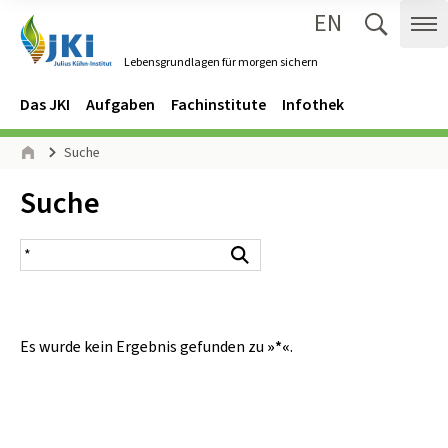
EN
Zum Inhalt springen
Zur Hauptnavigation springen
Suche 
Me
Lebensgrundlagen für morgen sichern
Gehe zur Startseite des Lebensgrundlagen für morgen sichern.
Navigation
Hauptmenü
Das JKI
Aufgaben
Fachinstitute
Infothek
Seitenpfad
Suche
Start
Inhalt:
Suche
Suchergebnis
Suchen
Es wurde kein Ergebnis gefunden zu
»*«
.