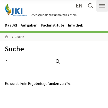
EN
Zum Inhalt springen
Zur Hauptnavigation springen
Suche 
Me
Lebensgrundlagen für morgen sichern
Gehe zur Startseite des Lebensgrundlagen für morgen sichern.
Navigation
Hauptmenü
Das JKI
Aufgaben
Fachinstitute
Infothek
Seitenpfad
Suche
Start
Inhalt:
Suche
Suchergebnis
Suchen
Es wurde kein Ergebnis gefunden zu
»*«
.