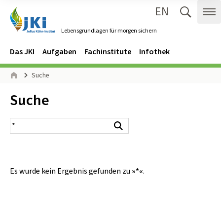
EN
Zum Inhalt springen
Zur Hauptnavigation springen
Suche 
Me
Lebensgrundlagen für morgen sichern
Gehe zur Startseite des Lebensgrundlagen für morgen sichern.
Navigation
Hauptmenü
Das JKI
Aufgaben
Fachinstitute
Infothek
Seitenpfad
Suche
Start
Inhalt:
Suche
Suchergebnis
Suchen
Es wurde kein Ergebnis gefunden zu
»*«
.