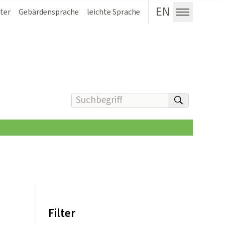
EN
ter
Gebärdensprache
leichte Sprache
Menü au
Suchbegriff(e) eingeben
suchen
Filter