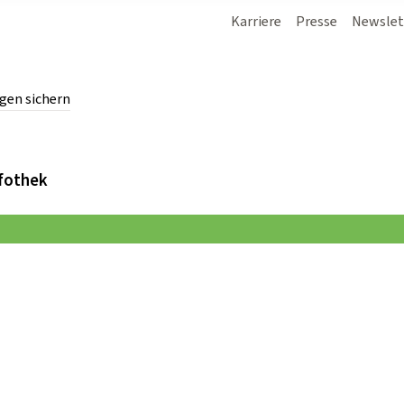
Karriere
Presse
Newslet
gen sichern
chern.
fothek