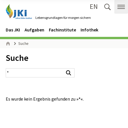
EN
Zum Inhalt springen
Zur Hauptnavigation springen
Suche 
Me
Lebensgrundlagen für morgen sichern
Gehe zur Startseite des Lebensgrundlagen für morgen sichern.
Navigation
Hauptmenü
Das JKI
Aufgaben
Fachinstitute
Infothek
Seitenpfad
Suche
Start
Inhalt:
Suche
Suchergebnis
Suchen
Es wurde kein Ergebnis gefunden zu
»*«
.