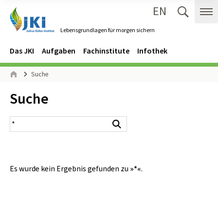
EN
Zum Inhalt springen
Zur Hauptnavigation springen
Suche 
Me
Lebensgrundlagen für morgen sichern
Gehe zur Startseite des Lebensgrundlagen für morgen sichern.
Navigation
Hauptmenü
Das JKI
Aufgaben
Fachinstitute
Infothek
Seitenpfad
Suche
Start
Inhalt:
Suche
Suchergebnis
Suchen
Es wurde kein Ergebnis gefunden zu
»*«
.