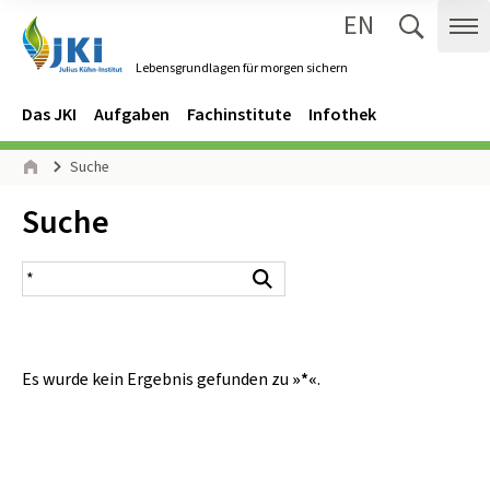
EN
Zum Inhalt springen
Zur Hauptnavigation springen
Suche 
Me
Lebensgrundlagen für morgen sichern
Gehe zur Startseite des Lebensgrundlagen für morgen sichern.
Navigation
Hauptmenü
Das JKI
Aufgaben
Fachinstitute
Infothek
Seitenpfad
Suche
Start
Inhalt:
Suche
Suchergebnis
Suchen
Es wurde kein Ergebnis gefunden zu
»*«
.