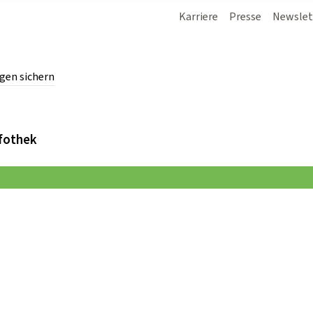
Karriere
Presse
Newslet
gen sichern
chern.
fothek