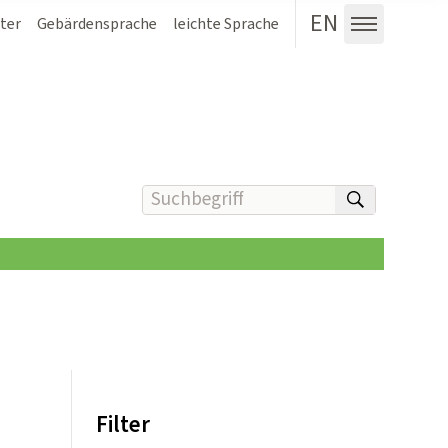
EN
ter
Gebärdensprache
leichte Sprache
Menü au
Suchbegriff(e) eingeben
suchen
Filter