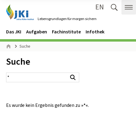
EN
Zum Inhalt springen
Zur Hauptnavigation springen
Suche 
Me
Lebensgrundlagen für morgen sichern
Gehe zur Startseite des Lebensgrundlagen für morgen sichern.
Navigation
Hauptmenü
Das JKI
Aufgaben
Fachinstitute
Infothek
Seitenpfad
Suche
Start
Inhalt:
Suche
Suchergebnis
Suchen
Es wurde kein Ergebnis gefunden zu
»*«
.