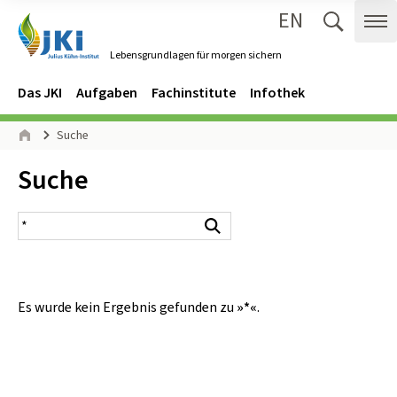
EN
Zum Inhalt springen
Zur Hauptnavigation springen
Suche 
Me
Lebensgrundlagen für morgen sichern
Gehe zur Startseite des Lebensgrundlagen für morgen sichern.
Navigation
Hauptmenü
Das JKI
Aufgaben
Fachinstitute
Infothek
Seitenpfad
Suche
Start
Inhalt:
Suche
Suchergebnis
Suchen
Es wurde kein Ergebnis gefunden zu
»*«
.