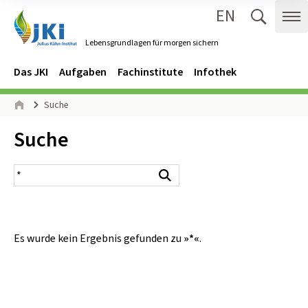
EN
Zum Inhalt springen
Zur Hauptnavigation springen
Suche 
Me
Lebensgrundlagen für morgen sichern
Gehe zur Startseite des Lebensgrundlagen für morgen sichern.
Navigation
Hauptmenü
Das JKI
Aufgaben
Fachinstitute
Infothek
Seitenpfad
Suche
Start
Inhalt:
Suche
Suchergebnis
Suchen
Es wurde kein Ergebnis gefunden zu
»*«
.