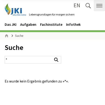
EN
Zum Inhalt springen
Zur Hauptnavigation springen
Suche 
Me
Lebensgrundlagen für morgen sichern
Gehe zur Startseite des Lebensgrundlagen für morgen sichern.
Navigation
Hauptmenü
Das JKI
Aufgaben
Fachinstitute
Infothek
Seitenpfad
Suche
Start
Inhalt:
Suche
Suchergebnis
Suchen
Es wurde kein Ergebnis gefunden zu
»*«
.