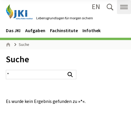
EN
Zum Inhalt springen
Zur Hauptnavigation springen
Suche 
Me
Lebensgrundlagen für morgen sichern
Gehe zur Startseite des Lebensgrundlagen für morgen sichern.
Navigation
Hauptmenü
Das JKI
Aufgaben
Fachinstitute
Infothek
Seitenpfad
Suche
Start
Inhalt:
Suche
Suchergebnis
Suchen
Es wurde kein Ergebnis gefunden zu
»*«
.