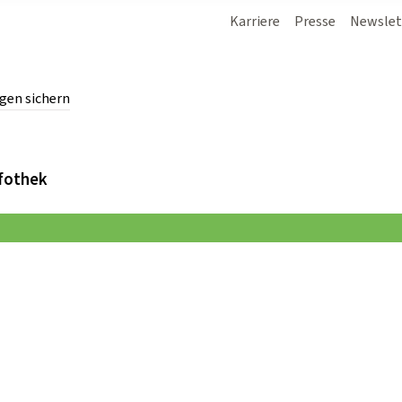
Karriere
Presse
Newslet
gen sichern
chern.
fothek