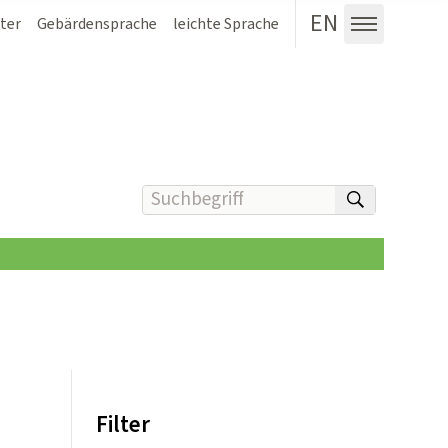
EN
ter
Gebärdensprache
leichte Sprache
Menü au
Suchbegriff(e) eingeben
suchen
Filter