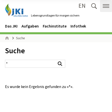
EN
Zum Inhalt springen
Zur Hauptnavigation springen
Suche 
Me
Lebensgrundlagen für morgen sichern
Gehe zur Startseite des Lebensgrundlagen für morgen sichern.
Navigation
Hauptmenü
Das JKI
Aufgaben
Fachinstitute
Infothek
Seitenpfad
Suche
Start
Inhalt:
Suche
Suchergebnis
Suchen
Es wurde kein Ergebnis gefunden zu
»*«
.