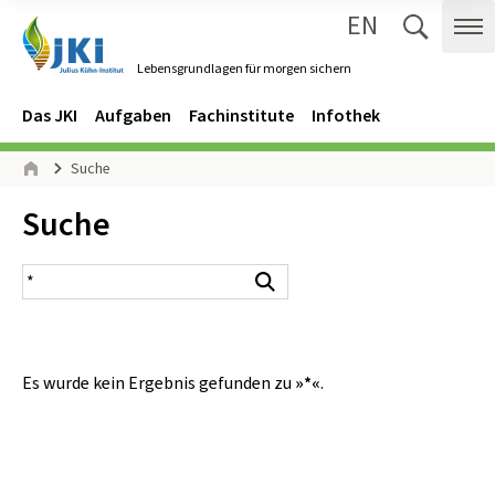
EN
Zum Inhalt springen
Zur Hauptnavigation springen
Suche 
Me
Lebensgrundlagen für morgen sichern
Gehe zur Startseite des Lebensgrundlagen für morgen sichern.
Navigation
Hauptmenü
Das JKI
Aufgaben
Fachinstitute
Infothek
Seitenpfad
Suche
Start
Inhalt:
Suche
Suchergebnis
Suchen
Es wurde kein Ergebnis gefunden zu
»*«
.