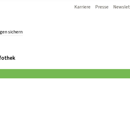
Karriere
Presse
Newslet
gen sichern
chern.
fothek