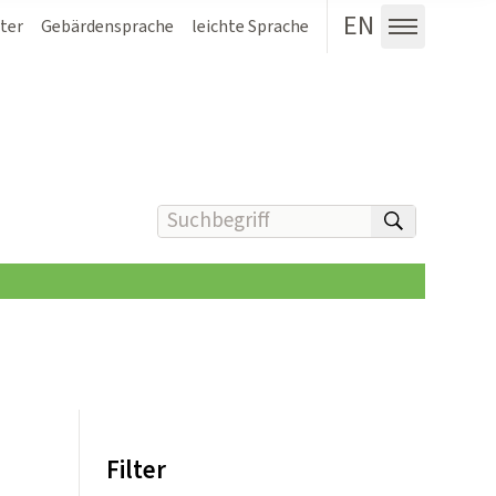
EN
ter
Gebärdensprache
leichte Sprache
Menü au
Suchbegriff(e) eingeben
suchen
Filter