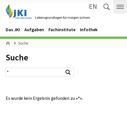
EN
Zum Inhalt springen
Zur Hauptnavigation springen
Suche 
Me
Lebensgrundlagen für morgen sichern
Gehe zur Startseite des Lebensgrundlagen für morgen sichern.
Navigation
Hauptmenü
Das JKI
Aufgaben
Fachinstitute
Infothek
Seitenpfad
Suche
Start
Inhalt:
Suche
Suchergebnis
Suchen
Es wurde kein Ergebnis gefunden zu
»*«
.