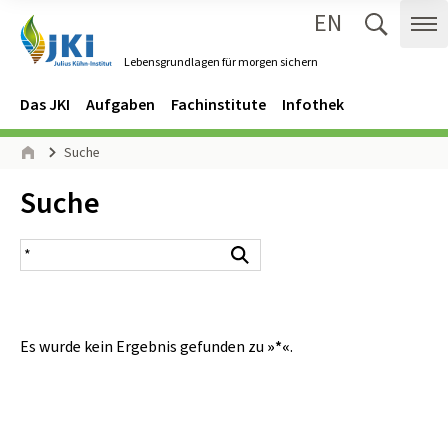
EN
Zum Inhalt springen
Zur Hauptnavigation springen
Suche 
Me
Lebensgrundlagen für morgen sichern
Gehe zur Startseite des Lebensgrundlagen für morgen sichern.
Navigation
Hauptmenü
Das JKI
Aufgaben
Fachinstitute
Infothek
Seitenpfad
Suche
Start
Inhalt:
Suche
Suchergebnis
Suchen
Es wurde kein Ergebnis gefunden zu
»*«
.