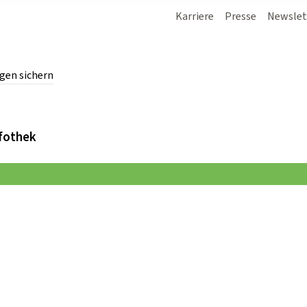
Karriere
Presse
Newslet
gen sichern
chern.
fothek