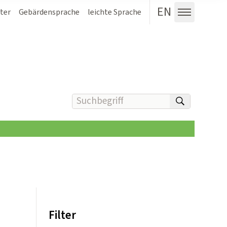
EN
ter
Gebärdensprache
leichte Sprache
Menü au
Suchbegriff(e) eingeben
suchen
Filter