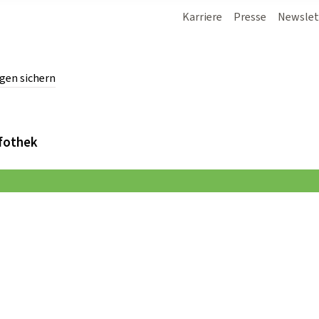
Karriere
Presse
Newslet
gen sichern
chern.
fothek